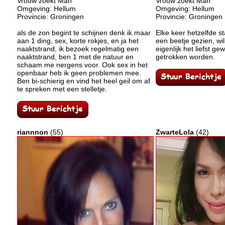
Vrouw zoekt Man
Vrouw zoekt Man
Omgeving: Hellum
Omgeving: Hellum
Provincie: Groningen
Provincie: Groningen
als de zon begint te schijnen denk ik maar
Elke keer hetzelfde s
aan 1 ding, sex, korte rokjes, en ja het
een beetje gezien, wil
naaktstrand, ik bezoek regelmatig een
eigenlijk het liefst ge
naaktstrand, ben 1 met de natuur en
getrokken worden.
schaam me nergens voor. Ook sex in het
openbaar heb ik geen problemen mee.
Ben bi-schierig en vind het heel geil om af
te spreken met een stelletje.
riannnon
(55)
ZwarteLola
(42)