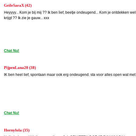
GeileSaraX (42)
Heyyyy... Kom je bij mij ?? Ik ben lief, beetje ondeugend... Kom je ontdekken welk
krijgt ?? Ik zie je gauw... xxx
Chat Nu!
PijpenLana20 (38)
IK ben heel lief, spontaan maar ook erg ondeugend. sta voor alles open wat met
Chat Nu!
Hornylola (35)