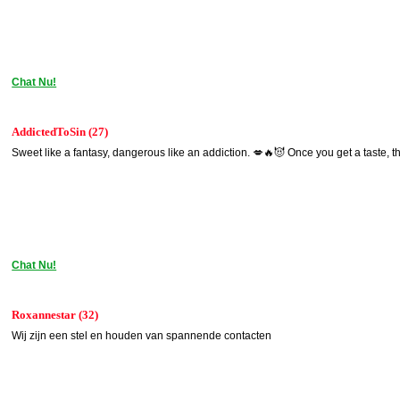
Chat Nu!
AddictedToSin (27)
Sweet like a fantasy, dangerous like an addiction. 💋🔥😈 Once you get a taste, 
Chat Nu!
Roxannestar (32)
Wij zijn een stel en houden van spannende contacten