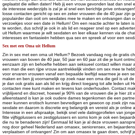
geplaatst die willen daten! Heb jij een vrouw gevonden laat dan snel e
de interesse wederzijds is zal je al snel een berichtje prive ontvange
losse contacten gericht op sex en zeker vrouwen die de 40 jaar zijn g
populairder dan ooit om sexdates mee te maken en ontvangen dan oo
verzoekjes voor een date in Hellum! Om een reactie achter te laten is 
te worden, dus schrijf je ook in als lid en reageer snel op een advert
uit Hellum waarmee je wilt sexdaten en leer elkaar kennen via de chat,
interesses en fantasieën hebben qua sex en spreek af voor een sexd
Sex met een Oma uit Hellum
Zin in sex met een oma uit Hellum? Bezoek vandaag nog de gratis cha
vrouwen van boven de 40 jaar, 50 jaar en 60 jaar zit die je kunt ont
eenzaam zijn en behoefte hebben aan seksueel contact willen maar a
een man die een rijpe vrouw aantrekkelijk vinden om sex mee te hebb
voor ervaren vrouwen vanaf een bepaalde leeftijd waarmee je een s
maken en ben jij voornamelijk op zoek naar een oma die geil is uit d
je dan ook gratis aan als lid en krijg direct toegang tot alle leden uit
contacten mee kunt maken en tevens kan onderhouden. Contact maken
vrijblijvend en discreet, hoewel je 90% van de vrouwen die je hier zit v
alleenstaand is kan je ook oudere dames tegenkomen die een partne
meer kunnen erotisch kunnen bevredigen en gewoon op zoek zijn na
sexdate en daarom is discretie erg belangrijk en vereist als je online
Interesse in een afspraakje, bekijk snel vele datingprofielen van jong
fitte vijftigplussers en zestigplussers en soms kom je ook een bejaar
die nu te benaderen zijn! Eenmaal lid kan je al deze vrouwen aanspre
nog door geheel Nederland aan omasex, seniorensex, en bejaardensex
verplaatsen of ontvangen! Zin om aan omasex te gaan doen, schrijf j