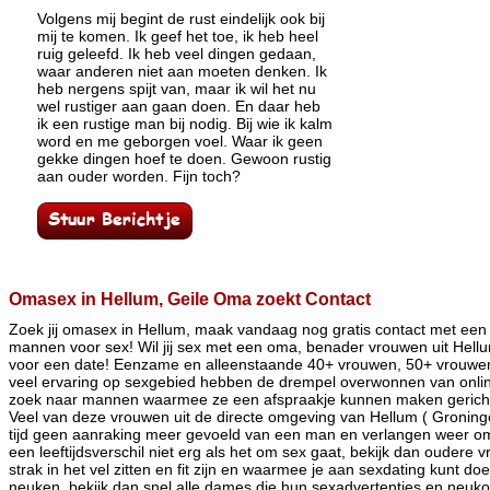
Volgens mij begint de rust eindelijk ook bij
mij te komen. Ik geef het toe, ik heb heel
ruig geleefd. Ik heb veel dingen gedaan,
waar anderen niet aan moeten denken. Ik
heb nergens spijt van, maar ik wil het nu
wel rustiger aan gaan doen. En daar heb
ik een rustige man bij nodig. Bij wie ik kalm
word en me geborgen voel. Waar ik geen
gekke dingen hoef te doen. Gewoon rustig
aan ouder worden. Fijn toch?
Omasex in Hellum, Geile Oma zoekt Contact
Zoek jij omasex in Hellum, maak vandaag nog gratis contact met een
mannen voor sex! Wil jij sex met een oma, benader vrouwen uit Hellu
voor een date! Eenzame en alleenstaande 40+ vrouwen, 50+ vrouwe
veel ervaring op sexgebied hebben de drempel overwonnen van online
zoek naar mannen waarmee ze een afspraakje kunnen maken gericht
Veel van deze vrouwen uit de directe omgeving van Hellum ( Groning
tijd geen aanraking meer gevoeld van een man en verlangen weer om in
een leeftijdsverschil niet erg als het om sex gaat, bekijk dan oudere
strak in het vel zitten en fit zijn en waarmee je aan sexdating kunt d
neuken, bekijk dan snel alle dames die hun sexadvertenties en neuk