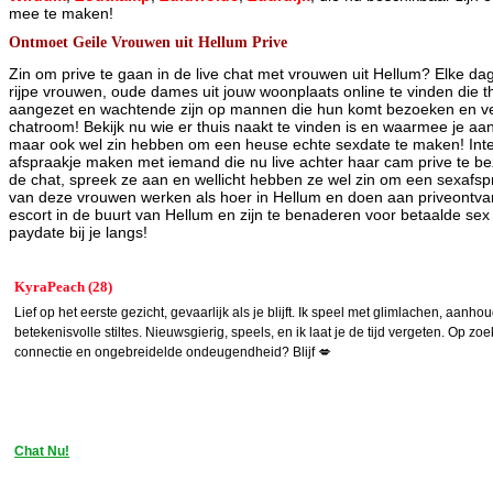
mee te maken!
Ontmoet Geile Vrouwen uit Hellum Prive
Zin om prive te gaan in de live chat met vrouwen uit Hellum? Elke dag
rijpe vrouwen, oude dames uit jouw woonplaats online te vinden die
aangezet en wachtende zijn op mannen die hun komt bezoeken en ve
chatroom! Bekijk nu wie er thuis naakt te vinden is en waarmee je 
maar ook wel zin hebben om een heuse echte sexdate te maken! Int
afspraakje maken met iemand die nu live achter haar cam prive te bez
de chat, spreek ze aan en wellicht hebben ze wel zin om een sexaf
van deze vrouwen werken als hoer in Hellum en doen aan priveontvangs
escort in de buurt van Hellum en zijn te benaderen voor betaalde se
paydate bij je langs!
KyraPeach (28)
Lief op het eerste gezicht, gevaarlijk als je blijft. Ik speel met glimlachen, aanh
betekenisvolle stiltes. Nieuwsgierig, speels, en ik laat je de tijd vergeten. Op zo
connectie en ongebreidelde ondeugendheid? Blijf 💋
Chat Nu!