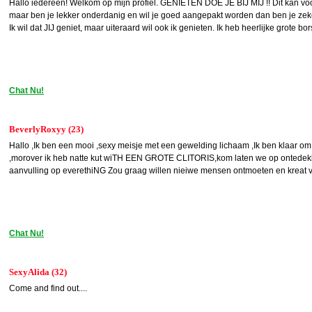
Hallo iedereen! Welkom op mijn profiel. GENIETEN DOE JE BIJ MIJ !! Dit kan voo
maar ben je lekker onderdanig en wil je goed aangepakt worden dan ben je zeker 
Ik wil dat JIJ geniet, maar uiteraard wil ook ik genieten. Ik heb heerlijke grote bor
Chat Nu!
BeverlyRoxyy (23)
Hallo ,Ik ben een mooi ,sexy meisje met een gewelding lichaam ,Ik ben klaar om j
,morover ik heb natte kut wiTH EEN GROTE CLITORIS,kom laten we op ontedekki
aanvulling op everethiNG Zou graag willen nieiwe mensen ontmoeten en kreat vr
Chat Nu!
SexyAlida (32)
Come and find out....