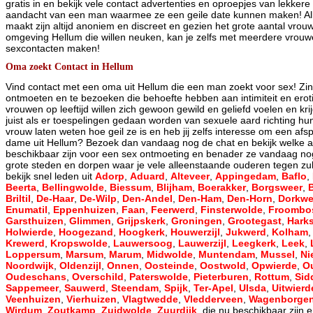
gratis in en bekijk vele contact advertenties en oproepjes van lekke
aandacht van een man waarmee ze een geile date kunnen maken! All
maakt zijn altijd anoniem en discreet en gezien het grote aantal vrouw
omgeving Hellum die willen neuken, kan je zelfs met meerdere vrouwe
sexcontacten maken!
Oma zoekt Contact in Hellum
Vind contact met een oma uit Hellum die een man zoekt voor sex! Zi
ontmoeten en te bezoeken die behoefte hebben aan intimiteit en eroti
vrouwen op leeftijd willen zich gewoon gewild en geliefd voelen en kr
juist als er toespelingen gedaan worden van sexuele aard richting hun
vrouw laten weten hoe geil ze is en heb jij zelfs interesse om een af
dame uit Hellum? Bezoek dan vandaag nog de chat en bekijk welke a
beschikbaar zijn voor een sex ontmoeting en benader ze vandaag nog
grote steden en dorpen waar je vele alleenstaande ouderen tegen zul
bekijk snel leden uit
Adorp
,
Aduard
,
Alteveer
,
Appingedam
,
Baflo
,
Beerta
,
Bellingwolde
,
Biessum
,
Blijham
,
Boerakker
,
Borgsweer
,
Briltil
,
De-Haar
,
De-Wilp
,
Den-Andel
,
Den-Ham
,
Den-Horn
,
Dorkwe
Enumatil
,
Eppenhuizen
,
Faan
,
Feerwerd
,
Finsterwolde
,
Froombo
Garsthuizen
,
Glimmen
,
Grijpskerk
,
Groningen
,
Grootegast
,
Hark
Holwierde
,
Hoogezand
,
Hoogkerk
,
Houwerzijl
,
Jukwerd
,
Kolham
Krewerd
,
Kropswolde
,
Lauwersoog
,
Lauwerzijl
,
Leegkerk
,
Leek
,
Loppersum
,
Marsum
,
Marum
,
Midwolde
,
Muntendam
,
Mussel
,
Ni
Noordwijk
,
Oldenzijl
,
Onnen
,
Oosteinde
,
Oostwold
,
Opwierde
,
O
Oudeschans
,
Overschild
,
Paterswolde
,
Pieterburen
,
Rottum
,
Sid
Sappemeer
,
Sauwerd
,
Steendam
,
Spijk
,
Ter-Apel
,
Ulsda
,
Uitwierd
Veenhuizen
,
Vierhuizen
,
Vlagtwedde
,
Vledderveen
,
Wagenborge
Wirdum
,
Zoutkamp
,
Zuidwolde
,
Zuurdijk
, die nu beschikbaar zijn 