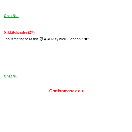
Chat Nu!
NikkiRhoades (27)
Too tempting to resist. 😈🔥💋 Play nice… or don’t. 🖤✨
Chat Nu!
Gratisomasex.eu