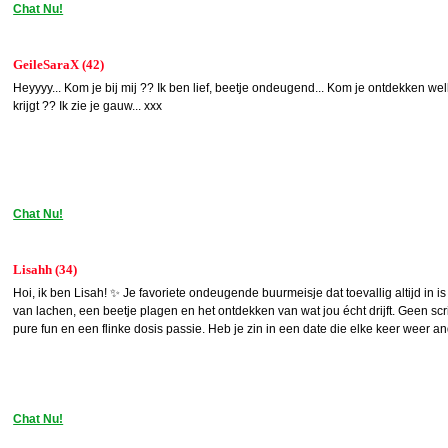
Chat Nu!
GeileSaraX (42)
Heyyyy... Kom je bij mij ?? Ik ben lief, beetje ondeugend... Kom je ontdekken welk
krijgt ?? Ik zie je gauw... xxx
Chat Nu!
Lisahh (34)
Hoi, ik ben Lisah! ✨ Je favoriete ondeugende buurmeisje dat toevallig altijd in is
van lachen, een beetje plagen en het ontdekken van wat jou écht drijft. Geen s
pure fun en een flinke dosis passie. Heb je zin in een date die elke keer weer 
Chat Nu!