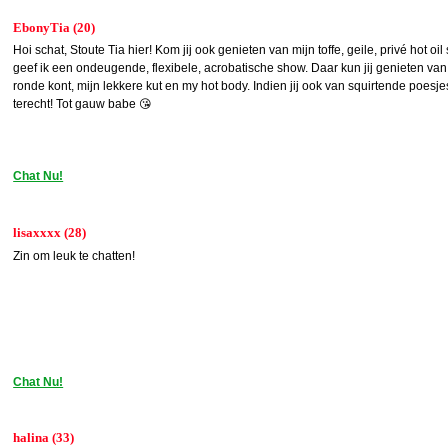
EbonyTia (20)
Hoi schat, Stoute Tia hier! Kom jij ook genieten van mijn toffe, geile, privé hot o
geef ik een ondeugende, flexibele, acrobatische show. Daar kun jij genieten van m
ronde kont, mijn lekkere kut en my hot body. Indien jij ook van squirtende poesjes
terecht! Tot gauw babe 😘
Chat Nu!
lisaxxxx (28)
Zin om leuk te chatten!
Chat Nu!
halina (33)