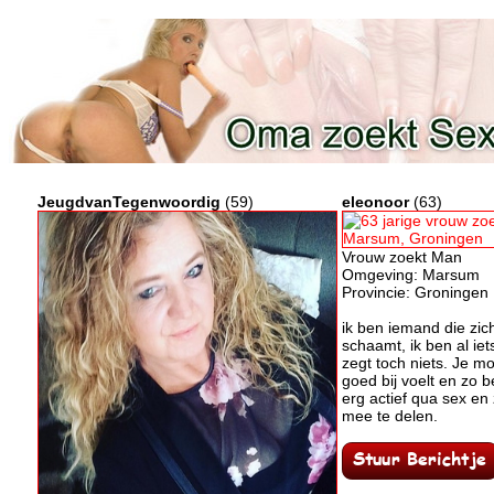
JeugdvanTegenwoordig
(59)
eleonoor
(63)
Vrouw zoekt Man
Omgeving: Marsum
Provincie: Groningen
ik ben iemand die zic
schaamt, ik ben al ie
zegt toch niets. Je m
goed bij voelt en zo b
erg actief qua sex en
mee te delen.