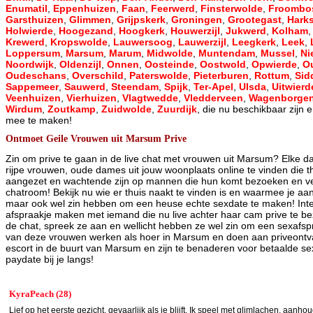
Enumatil
,
Eppenhuizen
,
Faan
,
Feerwerd
,
Finsterwolde
,
Froombo
Garsthuizen
,
Glimmen
,
Grijpskerk
,
Groningen
,
Grootegast
,
Hark
Holwierde
,
Hoogezand
,
Hoogkerk
,
Houwerzijl
,
Jukwerd
,
Kolham
Krewerd
,
Kropswolde
,
Lauwersoog
,
Lauwerzijl
,
Leegkerk
,
Leek
,
Loppersum
,
Marsum
,
Marum
,
Midwolde
,
Muntendam
,
Mussel
,
Ni
Noordwijk
,
Oldenzijl
,
Onnen
,
Oosteinde
,
Oostwold
,
Opwierde
,
O
Oudeschans
,
Overschild
,
Paterswolde
,
Pieterburen
,
Rottum
,
Sid
Sappemeer
,
Sauwerd
,
Steendam
,
Spijk
,
Ter-Apel
,
Ulsda
,
Uitwierd
Veenhuizen
,
Vierhuizen
,
Vlagtwedde
,
Vledderveen
,
Wagenborge
Wirdum
,
Zoutkamp
,
Zuidwolde
,
Zuurdijk
, die nu beschikbaar zijn 
mee te maken!
Ontmoet Geile Vrouwen uit Marsum Prive
Zin om prive te gaan in de live chat met vrouwen uit Marsum? Elke da
rijpe vrouwen, oude dames uit jouw woonplaats online te vinden die
aangezet en wachtende zijn op mannen die hun komt bezoeken en ve
chatroom! Bekijk nu wie er thuis naakt te vinden is en waarmee je 
maar ook wel zin hebben om een heuse echte sexdate te maken! Int
afspraakje maken met iemand die nu live achter haar cam prive te bez
de chat, spreek ze aan en wellicht hebben ze wel zin om een sexaf
van deze vrouwen werken als hoer in Marsum en doen aan priveontvang
escort in de buurt van Marsum en zijn te benaderen voor betaalde s
paydate bij je langs!
KyraPeach (28)
Lief op het eerste gezicht, gevaarlijk als je blijft. Ik speel met glimlachen, aanh