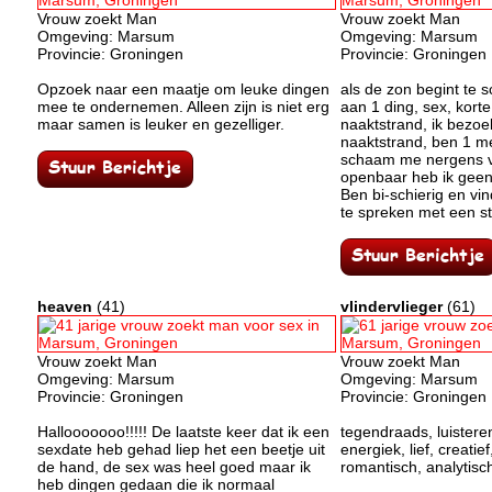
Vrouw zoekt Man
Vrouw zoekt Man
Omgeving: Marsum
Omgeving: Marsum
Provincie: Groningen
Provincie: Groningen
Opzoek naar een maatje om leuke dingen
als de zon begint te 
mee te ondernemen. Alleen zijn is niet erg
aan 1 ding, sex, korte
maar samen is leuker en gezelliger.
naaktstrand, ik bezoe
naaktstrand, ben 1 m
schaam me nergens vo
openbaar heb ik gee
Ben bi-schierig en vin
te spreken met een ste
heaven
(41)
vlindervlieger
(61)
Vrouw zoekt Man
Vrouw zoekt Man
Omgeving: Marsum
Omgeving: Marsum
Provincie: Groningen
Provincie: Groningen
Hallooooooo!!!!! De laatste keer dat ik een
tegendraads, luisteren
sexdate heb gehad liep het een beetje uit
energiek, lief, creatie
de hand, de sex was heel goed maar ik
romantisch, analytisc
heb dingen gedaan die ik normaal