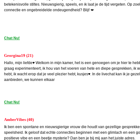
betekenisvolle stiltes. Nieuwsgierig, speels, en ik laat je de tijd vergeten. Op zo
connectie en ongebreidelde ondeugendheid? Blijf 💋
Chat Nu!
Georgina19 (21)
Hallo, mijn liefde♥ Welkom in mijn kamer, het is een genoegen om je hier te heb
graag experimenteert, ik hou van het voeren van hete en diepe gesprekken, ik wil 
hebt, ik wacht erop dat je veel plezier hebt, kusjes♥. In de livechat kan ik je ge
aanbieden, we kunnen elkaar
Chat Nu!
AmberVibes (40)
Ik ben een spontane en nieuwsgierige vrouw die houdt van gezellige gesprekke
speelsheid. Ik geloof dat echte connecties beginnen met een glimlach en een g
positieve vibe en een beetje mysterie? Dan ben je bij mij aan het juiste adres.