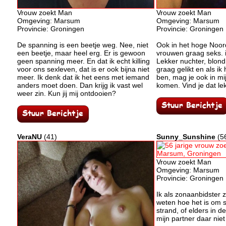
Vrouw zoekt Man
Vrouw zoekt Man
Omgeving: Marsum
Omgeving: Marsum
Provincie: Groningen
Provincie: Groningen
De spanning is een beetje weg. Nee, niet
Ook in het hoge Noor
een beetje, maar heel erg. Er is gewoon
vrouwen graag seks. 
geen spanning meer. En dat ik echt killing
Lekker nuchter, blond 
voor ons sexleven, dat is er ook bijna niet
graag gelikt en als i
meer. Ik denk dat ik het eens met iemand
ben, mag je ook in mi
anders moet doen. Dan krijg ik vast wel
komen. Vind je dat le
weer zin. Kun jij mij ontdooien?
VeraNU
(41)
Sunny_Sunshine
(5
Vrouw zoekt Man
Omgeving: Marsum
Provincie: Groningen
Ik als zonaanbidster 
weten hoe het is om 
strand, of elders in de
mijn partner daar niet 