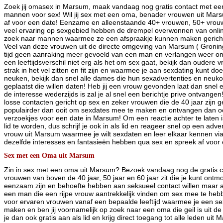
Zoek jij omasex in Marsum, maak vandaag nog gratis contact met ee
mannen voor sex! Wil jij sex met een oma, benader vrouwen uit Mars
af voor een date! Eenzame en alleenstaande 40+ vrouwen, 50+ vro
veel ervaring op sexgebied hebben de drempel overwonnen van online
zoek naar mannen waarmee ze een afspraakje kunnen maken gericht
Veel van deze vrouwen uit de directe omgeving van Marsum ( Gronin
tijd geen aanraking meer gevoeld van een man en verlangen weer om in
een leeftijdsverschil niet erg als het om sex gaat, bekijk dan oudere
strak in het vel zitten en fit zijn en waarmee je aan sexdating kunt d
neuken, bekijk dan snel alle dames die hun sexadvertenties en neuk
geplaatst die willen daten! Heb jij een vrouw gevonden laat dan snel e
de interesse wederzijds is zal je al snel een berichtje prive ontvange
losse contacten gericht op sex en zeker vrouwen die de 40 jaar zijn g
populairder dan ooit om sexdates mee te maken en ontvangen dan oo
verzoekjes voor een date in Marsum! Om een reactie achter te laten i
lid te worden, dus schrijf je ook in als lid en reageer snel op een adve
vrouw uit Marsum waarmee je wilt sexdaten en leer elkaar kennen via d
dezelfde interesses en fantasieën hebben qua sex en spreek af voor
Sex met een Oma uit Marsum
Zin in sex met een oma uit Marsum? Bezoek vandaag nog de gratis ch
vrouwen van boven de 40 jaar, 50 jaar en 60 jaar zit die je kunt ont
eenzaam zijn en behoefte hebben aan seksueel contact willen maar a
een man die een rijpe vrouw aantrekkelijk vinden om sex mee te hebb
voor ervaren vrouwen vanaf een bepaalde leeftijd waarmee je een s
maken en ben jij voornamelijk op zoek naar een oma die geil is uit 
je dan ook gratis aan als lid en krijg direct toegang tot alle leden ui