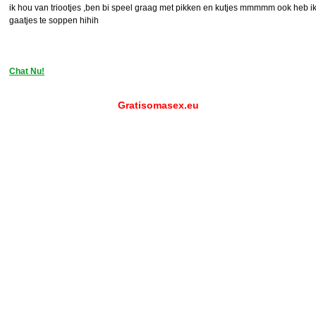
ik hou van triootjes ,ben bi speel graag met pikken en kutjes mmmmm ook heb ik
gaatjes te soppen hihih
Chat Nu!
Gratisomasex.eu