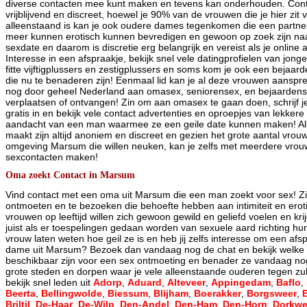
diverse contacten mee kunt maken en tevens kan onderhouden. Conta
vrijblijvend en discreet, hoewel je 90% van de vrouwen die je hier zit v
alleenstaand is kan je ook oudere dames tegenkomen die een partne
meer kunnen erotisch kunnen bevredigen en gewoon op zoek zijn na
sexdate en daarom is discretie erg belangrijk en vereist als je online
Interesse in een afspraakje, bekijk snel vele datingprofielen van jong
fitte vijftigplussers en zestigplussers en soms kom je ook een bejaar
die nu te benaderen zijn! Eenmaal lid kan je al deze vrouwen aanspre
nog door geheel Nederland aan omasex, seniorensex, en bejaardensex
verplaatsen of ontvangen! Zin om aan omasex te gaan doen, schrijf j
gratis in en bekijk vele contact advertenties en oproepjes van lekke
aandacht van een man waarmee ze een geile date kunnen maken! All
maakt zijn altijd anoniem en discreet en gezien het grote aantal vrouw
omgeving Marsum die willen neuken, kan je zelfs met meerdere vrouw
sexcontacten maken!
Oma zoekt Contact in Marsum
Vind contact met een oma uit Marsum die een man zoekt voor sex! Z
ontmoeten en te bezoeken die behoefte hebben aan intimiteit en eroti
vrouwen op leeftijd willen zich gewoon gewild en geliefd voelen en kr
juist als er toespelingen gedaan worden van sexuele aard richting hun
vrouw laten weten hoe geil ze is en heb jij zelfs interesse om een af
dame uit Marsum? Bezoek dan vandaag nog de chat en bekijk welke 
beschikbaar zijn voor een sex ontmoeting en benader ze vandaag nog
grote steden en dorpen waar je vele alleenstaande ouderen tegen zul
bekijk snel leden uit
Adorp
,
Aduard
,
Alteveer
,
Appingedam
,
Baflo
,
Beerta
,
Bellingwolde
,
Biessum
,
Blijham
,
Boerakker
,
Borgsweer
,
Briltil
,
De-Haar
,
De-Wilp
,
Den-Andel
,
Den-Ham
,
Den-Horn
,
Dorkwe