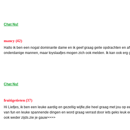
Chat Nu!
mancy (42)
Hallo ik ben een nogal dominante dame en ik geef graag geile opdrachten en aft
onderdanige mannen, maar toyslaafjes mogen zich ook melden. Ik kan ook erg ge
Chat Nu!
fruitigetieten (37)
Hi Liefjes, ik ben een leuke aardig en gezellig wijfie,die heel graag met jou op 
van fun en leuke spannende dingen en word graag verrast door iets geks leuk 
ook weder zijds.zie je gauw>>>>