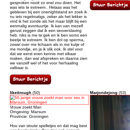
gesproken nooit zo snel zou doen. Het
was iets te extreem.. Helaas was het
gebleven bij een onenightstand en zoek ik
nu iets regelmatigs, zeker als het lekker is
vind ik het zonde als het maar blijft bij een
eenmalig avontuurtje. Ik kan van mezelf
gerust zeggen dat ik een sexverslaving
heb, niks is me te gek en ik ben soms een
beetje te extreem. Ik ben dol op sperma,
zowel over me lichaam als in me kutje of
me mondje, en ja ik slik ook. Ik stel voor
dat we eerst even kennis met elkaar
maken, dan wat afspreken en daarna zien
we vanzelf wel of het voor herhaaling
vatbaar is.
likeitrough
(50)
Marjondejong
(53)
Vrouw zoekt Man
Omgeving: Marsum
Provincie: Groningen
Hou van stoute spelletjes en dat mag best