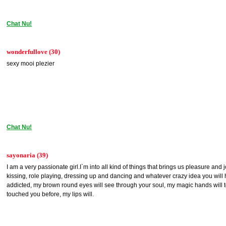
Chat Nu!
wonderfullove (30)
sexy mooi plezier
Chat Nu!
sayonaria (39)
I am a very passionate girl.I`m into all kind of things that brings us pleasure and 
kissing, role playing, dressing up and dancing and whatever crazy idea you will h
addicted, my brown round eyes will see through your soul, my magic hands will
touched you before, my lips will.