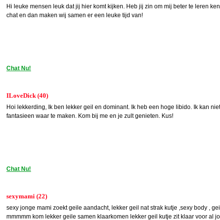
Hi leuke mensen leuk dat jij hier komt kijken. Heb jij zin om mij beter te leren 
chat en dan maken wij samen er een leuke tijd van!
Chat Nu!
ILoveDick (40)
Hoi lekkerding, Ik ben lekker geil en dominant. Ik heb een hoge libido. Ik kan ni
fantasieen waar te maken. Kom bij me en je zult genieten. Kus!
Chat Nu!
sexymami (22)
sexy jonge mami zoekt geile aandacht, lekker geil nat strak kutje ,sexy body , gei
mmmmm kom lekker geile samen klaarkomen lekker geil kutje zit klaar voor al jo