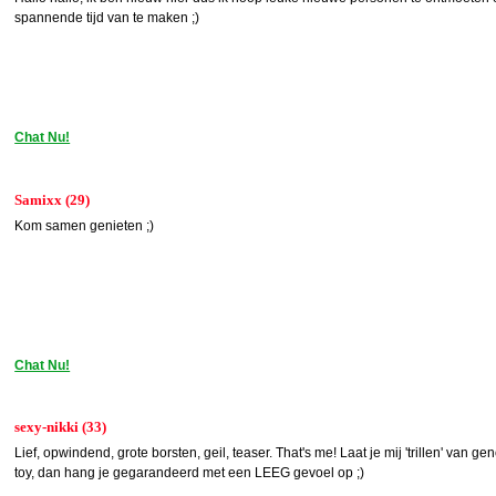
spannende tijd van te maken ;)
Chat Nu!
Samixx (29)
Kom samen genieten ;)
Chat Nu!
sexy-nikki (33)
Lief, opwindend, grote borsten, geil, teaser. That's me! Laat je mij 'trillen' van 
toy, dan hang je gegarandeerd met een LEEG gevoel op ;)