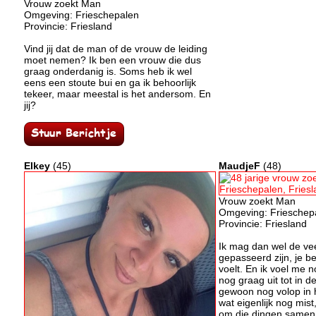
Vrouw zoekt Man
Omgeving: Frieschepalen
Provincie: Friesland
Vind jij dat de man of de vrouw de leiding
moet nemen? Ik ben een vrouw die dus
graag onderdanig is. Soms heb ik wel
eens een stoute bui en ga ik behoorlijk
tekeer, maar meestal is het andersom. En
jij?
Elkey
(45)
MaudjeF
(48)
Vrouw zoekt Man
Omgeving: Frieschep
Provincie: Friesland
Ik mag dan wel de vee
gepasseerd zijn, je be
voelt. En ik voel me n
nog graag uit tot in de
gewoon nog volop in h
wat eigenlijk nog mis
om die dingen samen