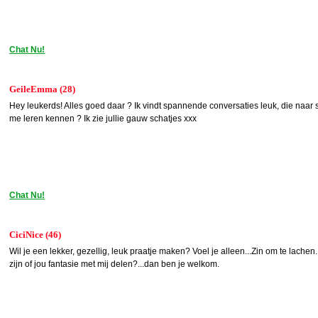
Chat Nu!
GeileEmma (28)
Hey leukerds! Alles goed daar ? Ik vindt spannende conversaties leuk, die naar s
me leren kennen ? Ik zie jullie gauw schatjes xxx
Chat Nu!
CiciNice (46)
Wil je een lekker, gezellig, leuk praatje maken? Voel je alleen...Zin om te lachen
zijn of jou fantasie met mij delen?...dan ben je welkom.