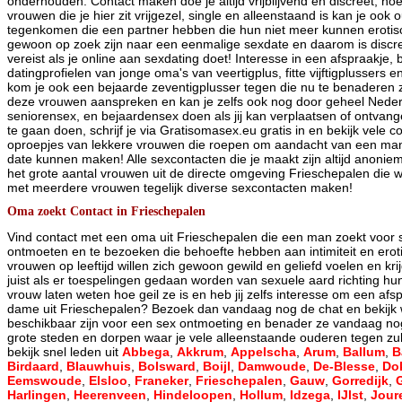
onderhouden. Contact maken doe je altijd vrijblijvend en discreet, h
vrouwen die je hier zit vrijgezel, single en alleenstaand is kan je oo
tegenkomen die een partner hebben die hun niet meer kunnen eroti
gewoon op zoek zijn naar een eenmalige sexdate en daarom is discret
vereist als je online aan sexdating doet! Interesse in een afspraakje, b
datingprofielen van jonge oma's van veertigplus, fitte vijftigplussers 
kom je ook een bejaarde zeventigplusser tegen die nu te benaderen zi
deze vrouwen aanspreken en kan je zelfs ook nog door geheel Nede
seniorensex, en bejaardensex doen als jij kan verplaatsen of ontva
te gaan doen, schrijf je via Gratisomasex.eu gratis in en bekijk vele c
oproepjes van lekkere vrouwen die roepen om aandacht van een ma
date kunnen maken! Alle sexcontacten die je maakt zijn altijd anonie
het grote aantal vrouwen uit de directe omgeving Frieschepalen die wi
met meerdere vrouwen tegelijk diverse sexcontacten maken!
Oma zoekt Contact in Frieschepalen
Vind contact met een oma uit Frieschepalen die een man zoekt voor 
ontmoeten en te bezoeken die behoefte hebben aan intimiteit en eroti
vrouwen op leeftijd willen zich gewoon gewild en geliefd voelen en kr
juist als er toespelingen gedaan worden van sexuele aard richting hun
vrouw laten weten hoe geil ze is en heb jij zelfs interesse om een af
dame uit Frieschepalen? Bezoek dan vandaag nog de chat en bekijk 
beschikbaar zijn voor een sex ontmoeting en benader ze vandaag nog!
grote steden en dorpen waar je vele alleenstaande ouderen tegen zul
bekijk snel leden uit
Abbega
,
Akkrum
,
Appelscha
,
Arum
,
Ballum
,
B
Birdaard
,
Blauwhuis
,
Bolsward
,
Boijl
,
Damwoude
,
De-Blesse
,
Do
Eemswoude
,
Elsloo
,
Franeker
,
Frieschepalen
,
Gauw
,
Gorredijk
,
Harlingen
,
Heerenveen
,
Hindeloopen
,
Hollum
,
Idzega
,
IJlst
,
Jour