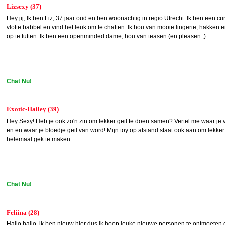
Lizsexy (37)
Hey jij, Ik ben Liz, 37 jaar oud en ben woonachtig in regio Utrecht. Ik ben een
vlotte babbel en vind het leuk om te chatten. Ik hou van mooie lingerie, hakken e
op te tutten. Ik ben een openminded dame, hou van teasen (en pleasen ;)
Chat Nu!
Exotic-Hailey (39)
Hey Sexy! Heb je ook zo'n zin om lekker geil te doen samen? Vertel me waar je
en en waar je bloedje geil van word! Mijn toy op afstand staat ook aan om lekker
helemaal gek te maken.
Chat Nu!
Feliina (28)
Hallo hallo, ik ben nieuw hier dus ik hoop leuke nieuwe personen te ontmoete