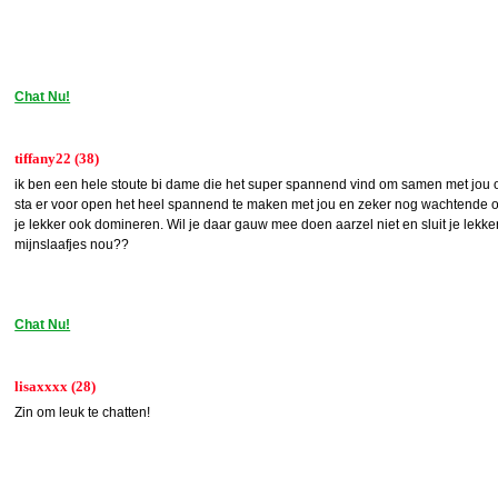
Chat Nu!
tiffany22 (38)
ik ben een hele stoute bi dame die het super spannend vind om samen met jou o
sta er voor open het heel spannend te maken met jou en zeker nog wachtende op m
je lekker ook domineren. Wil je daar gauw mee doen aarzel niet en sluit je lekke
mijnslaafjes nou??
Chat Nu!
lisaxxxx (28)
Zin om leuk te chatten!