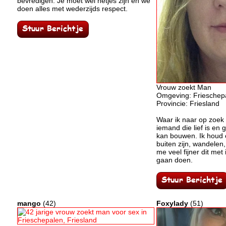
bevredigen. Je moet wel netjes zijn en we
doen alles met wederzijds respect.
Vrouw zoekt Man
Omgeving: Frieschep
Provincie: Friesland
Waar ik naar op zoek 
iemand die lief is en 
kan bouwen. Ik houd 
buiten zijn, wandelen, 
me veel fijner dit me
gaan doen.
mango
(42)
Foxylady
(51)