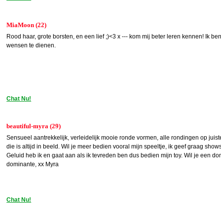
MiaMoon (22)
Rood haar, grote borsten, en een lief ;)<3 x --- kom mij beter leren kennen! Ik be
wensen te dienen.
Chat Nu!
beautiful-myra (29)
Sensueel aantrekkelijk, verleidelijk mooie ronde vormen, alle rondingen op juiste
die is altijd in beeld. Wil je meer bedien vooral mijn speeltje, ik geef graag sho
Geluid heb ik en gaat aan als ik tevreden ben dus bedien mijn toy. Wil je een do
dominante, xx Myra
Chat Nu!