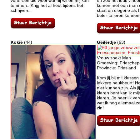
vent. Een die weet wat hij wil en mij kan
en zou het leuk vinde
temmen.. Krijg het al heet tijdens het
komen met een man di
schrijven..
staat en diegene als h
beter te leren kennen
Kokie
(44)
Geilerdje
(63)
Vrouw zoekt Man
Omgeving: Frieschep
Provincie: Friesland
Kom jij bij mij klussen
lekkere neukbeurt! H
niet kunnen zijn. Als j
klaren bent kan ik mijn
klaren. Je heerlijk v
wat ik nog allemaal za
zin!