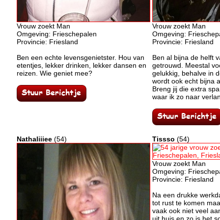
Vrouw zoekt Man
Vrouw zoekt Man
Omgeving: Frieschepalen
Omgeving: Frieschep
Provincie: Friesland
Provincie: Friesland
Ben een echte levensgenietster. Hou van
Ben al bijna de helft 
etentjes, lekker drinken, lekker dansen en
getrouwd. Meestal voe
reizen. Wie geniet mee?
gelukkig, behalve in 
wordt ook echt bijna 
Breng jij die extra sp
waar ik zo naar verla
Nathaliiiee
(54)
Tissso
(54)
Vrouw zoekt Man
Omgeving: Frieschep
Provincie: Friesland
Na een drukke werkdag
tot rust te komen maar
vaak ook niet veel aan
uit huis en zo is het 