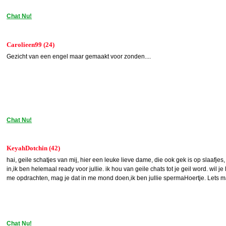
Chat Nu!
Carolieen99 (24)
Gezicht van een engel maar gemaakt voor zonden....
Chat Nu!
KeyahDotchin (42)
hai, geile schatjes van mij, hier een leuke lieve dame, die ook gek is op slaafjes,
in,ik ben helemaal ready voor jullie. ik hou van geile chats tot je geil word. wil j
me opdrachten, mag je dat in me mond doen,ik ben jullie spermaHoertje. Lets m
Chat Nu!