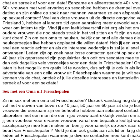
chat en spreek af voor een date! Eenzame en alleenstaande 40+ vr
60+ vrouwen met veel ervaring op sexgebied hebben de drempel ov
dating en zijn online op zoek naar mannen waarmee ze een afspraak
op sexueel contact! Veel van deze vrouwen uit de directe omgeving v
Friesland ), hebben al langere tijd geen aanraking meer gevoeld va
weer om intiem te zijn. Vind jij een leeftijdsverschil niet erg als het o
oudere vrouwen die nog steeds strak in het vel zitten en fit zijn en 
kunt doen! Zin om een oma te neuken, bekijk dan snel alle dames di
neukoproepjes live hebben geplaatst die willen daten! Heb jij een vr
snel een reactie achter en als de interesse wederzijds is zal je al snel
ontvangen! Leden zijn op zoek naar losse contacten gericht op sex e
40 jaar zijn gepasseerd zijn populairder dan ooit om sexdates mee 
dan ook dagelijks vele verzoekjes voor een date in Frieschepalen! Om
laten is het mogelijk om gratis lid te worden, dus schrijf je ook in als 
advertentie van een geile vrouw uit Frieschepalen waarmee je wilt se
kennen via de chat, ontdek of jullie dezelfde interesses en fantasie
spreek af voor een sexdate!
Sex met een Oma uit Frieschepalen
Zin in sex met een oma uit Frieschepalen? Bezoek vandaag nog de gr
vol met vrouwen van boven de 40 jaar, 50 jaar en 60 jaar zit die je 
vrouwen die eenzaam zijn en behoefte hebben aan seksueel contact w
afspreken met een man die een rijpe vrouw aantrekkelijk vinden om
jij een voorkeur voor ervaren vrouwen vanaf een bepaalde leeftijd w
sexafspraakje mee kunt maken en ben jij voornamelijk op zoek naar ee
buurt van Frieschepalen? Meld je dan ook gratis aan als lid en krijg di
leden uit Frieschepalen waarmee je diverse contacten mee kunt mak