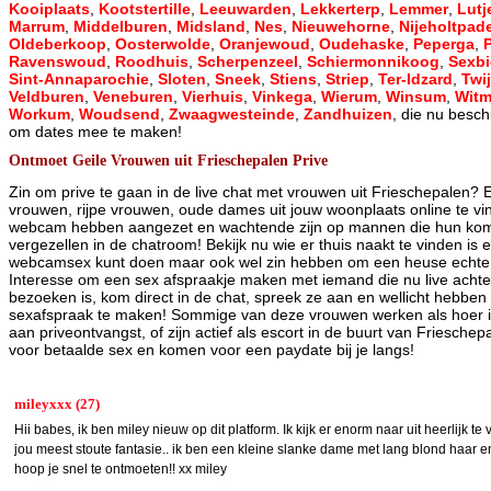
Kooiplaats
,
Kootstertille
,
Leeuwarden
,
Lekkerterp
,
Lemmer
,
Lutj
Marrum
,
Middelburen
,
Midsland
,
Nes
,
Nieuwehorne
,
Nijeholtpad
Oldeberkoop
,
Oosterwolde
,
Oranjewoud
,
Oudehaske
,
Peperga
,
Ravenswoud
,
Roodhuis
,
Scherpenzeel
,
Schiermonnikoog
,
Sexb
Sint-Annaparochie
,
Sloten
,
Sneek
,
Stiens
,
Striep
,
Ter-Idzard
,
Twij
Veldburen
,
Veneburen
,
Vierhuis
,
Vinkega
,
Wierum
,
Winsum
,
Wit
Workum
,
Woudsend
,
Zwaagwesteinde
,
Zandhuizen
, die nu besch
om dates mee te maken!
Ontmoet Geile Vrouwen uit Frieschepalen Prive
Zin om prive te gaan in de live chat met vrouwen uit Frieschepalen? E
vrouwen, rijpe vrouwen, oude dames uit jouw woonplaats online te vi
webcam hebben aangezet en wachtende zijn op mannen die hun ko
vergezellen in de chatroom! Bekijk nu wie er thuis naakt te vinden is
webcamsex kunt doen maar ook wel zin hebben om een heuse echte
Interesse om een sex afspraakje maken met iemand die nu live achte
bezoeken is, kom direct in de chat, spreek ze aan en wellicht hebben
sexafspraak te maken! Sommige van deze vrouwen werken als hoer i
aan priveontvangst, of zijn actief als escort in de buurt van Friesche
voor betaalde sex en komen voor een paydate bij je langs!
mileyxxx (27)
Hii babes, ik ben miley nieuw op dit platform. Ik kijk er enorm naar uit heerlijk te
jou meest stoute fantasie.. ik ben een kleine slanke dame met lang blond haar en
hoop je snel te ontmoeten!! xx miley