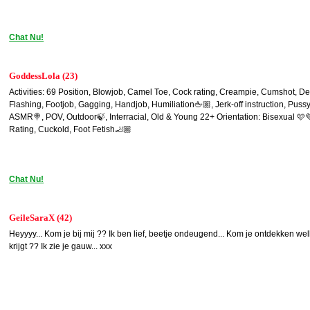
Chat Nu!
GoddessLola (23)
Activities: 69 Position, Blowjob, Camel Toe, Cock rating, Creampie, Cumshot, Dee
Flashing, Footjob, Gagging, Handjob, Humiliation🖕🏼, Jerk-off instruction, Pussy
ASMR🍭, POV, Outdoor🍃, Interracial, Old & Young 22+ Orientation: Bisexual 🩷
Rating, Cuckold, Foot Fetish🦶🏼
Chat Nu!
GeileSaraX (42)
Heyyyy... Kom je bij mij ?? Ik ben lief, beetje ondeugend... Kom je ontdekken welk
krijgt ?? Ik zie je gauw... xxx