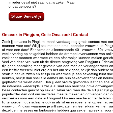
in ieder geval niet saai, dat is zeker. Maar
of dat genoeg is?
Omasex in Pingjum, Geile Oma zoekt Contact
Zoek jij omasex in Pingjum, maak vandaag nog gratis contact met ee
mannen voor sex! Wil jij sex met een oma, benader vrouwen uit Pingj
af voor een date! Eenzame en alleenstaande 40+ vrouwen, 50+ vro
veel ervaring op sexgebied hebben de drempel overwonnen van online
zoek naar mannen waarmee ze een afspraakje kunnen maken gericht
Veel van deze vrouwen uit de directe omgeving van Pingjum ( Friesla
tijd geen aanraking meer gevoeld van een man en verlangen weer om in
een leeftijdsverschil niet erg als het om sex gaat, bekijk dan oudere
strak in het vel zitten en fit zijn en waarmee je aan sexdating kunt d
neuken, bekijk dan snel alle dames die hun sexadvertenties en neuk
geplaatst die willen daten! Heb jij een vrouw gevonden laat dan snel e
de interesse wederzijds is zal je al snel een berichtje prive ontvange
losse contacten gericht op sex en zeker vrouwen die de 40 jaar zijn g
populairder dan ooit om sexdates mee te maken en ontvangen dan oo
verzoekjes voor een date in Pingjum! Om een reactie achter te laten i
lid te worden, dus schrijf je ook in als lid en reageer snel op een adve
vrouw uit Pingjum waarmee je wilt sexdaten en leer elkaar kennen via d
dezelfde interesses en fantasieën hebben qua sex en spreek af voor