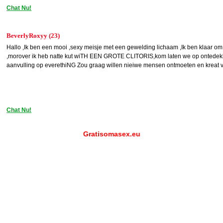
Chat Nu!
BeverlyRoxyy (23)
Hallo ,Ik ben een mooi ,sexy meisje met een gewelding lichaam ,Ik ben klaar om j
,morover ik heb natte kut wiTH EEN GROTE CLITORIS,kom laten we op ontedekki
aanvulling op everethiNG Zou graag willen nieiwe mensen ontmoeten en kreat vr
Chat Nu!
Gratisomasex.eu