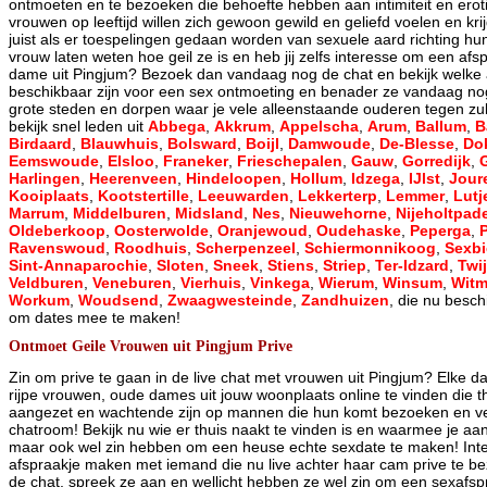
ontmoeten en te bezoeken die behoefte hebben aan intimiteit en eroti
vrouwen op leeftijd willen zich gewoon gewild en geliefd voelen en kr
juist als er toespelingen gedaan worden van sexuele aard richting hun
vrouw laten weten hoe geil ze is en heb jij zelfs interesse om een af
dame uit Pingjum? Bezoek dan vandaag nog de chat en bekijk welke 
beschikbaar zijn voor een sex ontmoeting en benader ze vandaag nog!
grote steden en dorpen waar je vele alleenstaande ouderen tegen zul
bekijk snel leden uit
Abbega
,
Akkrum
,
Appelscha
,
Arum
,
Ballum
,
B
Birdaard
,
Blauwhuis
,
Bolsward
,
Boijl
,
Damwoude
,
De-Blesse
,
Do
Eemswoude
,
Elsloo
,
Franeker
,
Frieschepalen
,
Gauw
,
Gorredijk
,
Harlingen
,
Heerenveen
,
Hindeloopen
,
Hollum
,
Idzega
,
IJlst
,
Jour
Kooiplaats
,
Kootstertille
,
Leeuwarden
,
Lekkerterp
,
Lemmer
,
Lutj
Marrum
,
Middelburen
,
Midsland
,
Nes
,
Nieuwehorne
,
Nijeholtpad
Oldeberkoop
,
Oosterwolde
,
Oranjewoud
,
Oudehaske
,
Peperga
,
Ravenswoud
,
Roodhuis
,
Scherpenzeel
,
Schiermonnikoog
,
Sexb
Sint-Annaparochie
,
Sloten
,
Sneek
,
Stiens
,
Striep
,
Ter-Idzard
,
Twij
Veldburen
,
Veneburen
,
Vierhuis
,
Vinkega
,
Wierum
,
Winsum
,
Wit
Workum
,
Woudsend
,
Zwaagwesteinde
,
Zandhuizen
, die nu besch
om dates mee te maken!
Ontmoet Geile Vrouwen uit Pingjum Prive
Zin om prive te gaan in de live chat met vrouwen uit Pingjum? Elke da
rijpe vrouwen, oude dames uit jouw woonplaats online te vinden die
aangezet en wachtende zijn op mannen die hun komt bezoeken en ve
chatroom! Bekijk nu wie er thuis naakt te vinden is en waarmee je 
maar ook wel zin hebben om een heuse echte sexdate te maken! Int
afspraakje maken met iemand die nu live achter haar cam prive te bez
de chat, spreek ze aan en wellicht hebben ze wel zin om een sexaf