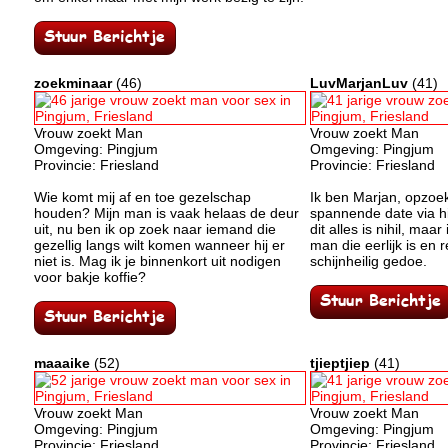
zoekminaar
(46)
LuvMarjanLuv
(41)
Vrouw zoekt Man
Vrouw zoekt Man
Omgeving: Pingjum
Omgeving: Pingjum
Provincie: Friesland
Provincie: Friesland
Wie komt mij af en toe gezelschap
Ik ben Marjan, opzoe
houden? Mijn man is vaak helaas de deur
spannende date via hi
uit, nu ben ik op zoek naar iemand die
dit alles is nihil, maa
gezellig langs wilt komen wanneer hij er
man die eerlijk is en
niet is. Mag ik je binnenkort uit nodigen
schijnheilig gedoe.
voor bakje koffie?
maaaike
(52)
tjieptjiep
(41)
Vrouw zoekt Man
Vrouw zoekt Man
Omgeving: Pingjum
Omgeving: Pingjum
Provincie: Friesland
Provincie: Friesland