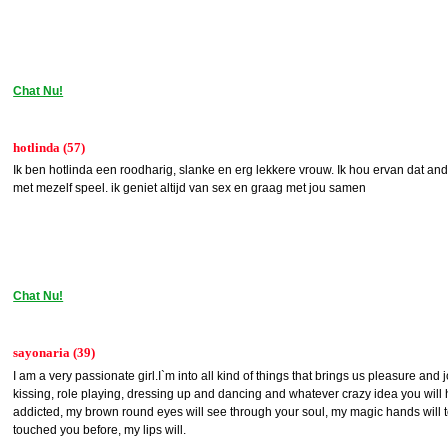
Chat Nu!
hotlinda (57)
Ik ben hotlinda een roodharig, slanke en erg lekkere vrouw. Ik hou ervan dat ande
met mezelf speel. ik geniet altijd van sex en graag met jou samen
Chat Nu!
sayonaria (39)
I am a very passionate girl.I`m into all kind of things that brings us pleasure and 
kissing, role playing, dressing up and dancing and whatever crazy idea you will h
addicted, my brown round eyes will see through your soul, my magic hands will
touched you before, my lips will.