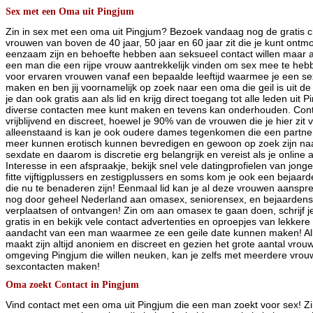
Sex met een Oma uit Pingjum
Zin in sex met een oma uit Pingjum? Bezoek vandaag nog de gratis ch
vrouwen van boven de 40 jaar, 50 jaar en 60 jaar zit die je kunt ont
eenzaam zijn en behoefte hebben aan seksueel contact willen maar a
een man die een rijpe vrouw aantrekkelijk vinden om sex mee te hebb
voor ervaren vrouwen vanaf een bepaalde leeftijd waarmee je een s
maken en ben jij voornamelijk op zoek naar een oma die geil is uit d
je dan ook gratis aan als lid en krijg direct toegang tot alle leden uit
diverse contacten mee kunt maken en tevens kan onderhouden. Conta
vrijblijvend en discreet, hoewel je 90% van de vrouwen die je hier zit v
alleenstaand is kan je ook oudere dames tegenkomen die een partne
meer kunnen erotisch kunnen bevredigen en gewoon op zoek zijn na
sexdate en daarom is discretie erg belangrijk en vereist als je online
Interesse in een afspraakje, bekijk snel vele datingprofielen van jong
fitte vijftigplussers en zestigplussers en soms kom je ook een bejaar
die nu te benaderen zijn! Eenmaal lid kan je al deze vrouwen aanspre
nog door geheel Nederland aan omasex, seniorensex, en bejaardensex
verplaatsen of ontvangen! Zin om aan omasex te gaan doen, schrijf j
gratis in en bekijk vele contact advertenties en oproepjes van lekke
aandacht van een man waarmee ze een geile date kunnen maken! All
maakt zijn altijd anoniem en discreet en gezien het grote aantal vrouw
omgeving Pingjum die willen neuken, kan je zelfs met meerdere vrouw
sexcontacten maken!
Oma zoekt Contact in Pingjum
Vind contact met een oma uit Pingjum die een man zoekt voor sex! Z