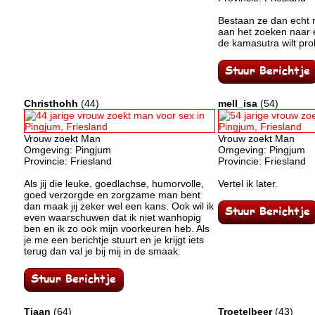
Bestaan ze dan echt n
aan het zoeken naar 
de kamasutra wilt pro
Christhohh
(44)
mell_isa
(54)
Vrouw zoekt Man
Vrouw zoekt Man
Omgeving: Pingjum
Omgeving: Pingjum
Provincie: Friesland
Provincie: Friesland
Als jij die leuke, goedlachse, humorvolle,
Vertel ik later.
goed verzorgde en zorgzame man bent
dan maak jij zeker wel een kans. Ook wil ik
even waarschuwen dat ik niet wanhopig
ben en ik zo ook mijn voorkeuren heb. Als
je me een berichtje stuurt en je krijgt iets
terug dan val je bij mij in de smaak.
Tjaan
(64)
Troetelbeer
(43)