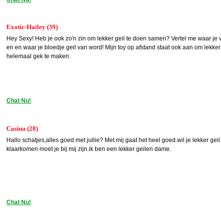
Exotic-Hailey (39)
Hey Sexy! Heb je ook zo'n zin om lekker geil te doen samen? Vertel me waar je
en en waar je bloedje geil van word! Mijn toy op afstand staat ook aan om lekker
helemaal gek te maken.
Chat Nu!
Casina (28)
Hallo schatjes,alles goed met jullie? Met mij gaat het heel goed.wil je lekker gei
klaarkomen moet je bij mij zijn.ik ben een lekker geilen dame.
Chat Nu!