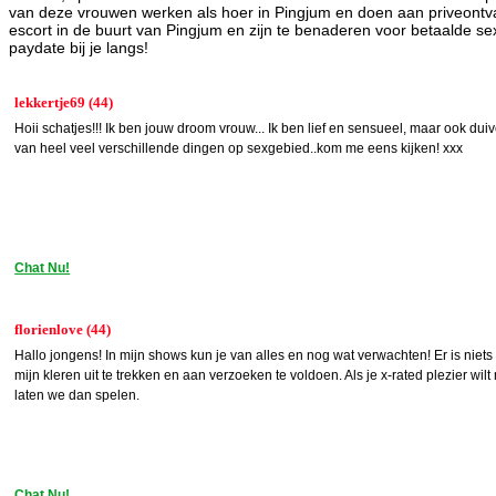
van deze vrouwen werken als hoer in Pingjum en doen aan priveontvang
escort in de buurt van Pingjum en zijn te benaderen voor betaalde s
paydate bij je langs!
lekkertje69 (44)
Hoii schatjes!!! Ik ben jouw droom vrouw... Ik ben lief en sensueel, maar ook dui
van heel veel verschillende dingen op sexgebied..kom me eens kijken! xxx
Chat Nu!
florienlove (44)
Hallo jongens! In mijn shows kun je van alles en nog wat verwachten! Er is niet
mijn kleren uit te trekken en aan verzoeken te voldoen. Als je x-rated plezier wi
laten we dan spelen.
Chat Nu!