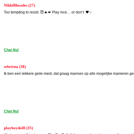
NikkiRhoades (27)
Too tempting to resist. 😈🔥💋 Play nice… or don’t. 🖤✨
Chat Nu!
sebriena (38)
Ik ben een lekkere geile meid, dat graag mannen op alle mogelijke manieren gek
Chat Nu!
playboydolll (35)