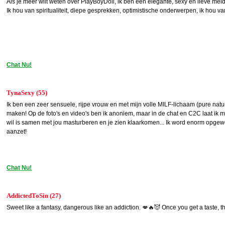
Als je meer wilt weten over PlayBoyDoll, ik ben een elegante, sexy en lieve meid
Ik hou van spiritualiteit, diepe gesprekken, optimistische onderwerpen, ik hou 
Chat Nu!
TynaSexy (55)
Ik ben een zeer sensuele, rijpe vrouw en met mijn volle MILF-lichaam (pure natuur
maken! Op de foto's en video's ben ik anoniem, maar in de chat en C2C laat ik me
wil is samen met jou masturberen en je zien klaarkomen... Ik word enorm opgew
aanzet!
Chat Nu!
AddictedToSin (27)
Sweet like a fantasy, dangerous like an addiction. 💋🔥😈 Once you get a taste, 