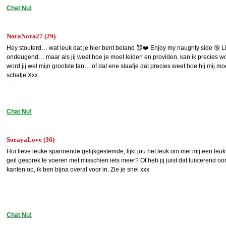
Chat Nu!
NoraNora27 (29)
Hey stouterd… wat leuk dat je hier bent beland 😈❤️ Enjoy my naughty side 🔞 Lie
ondeugend… maar als jij weet hoe je moet leiden en providen, kan ik precies wor
word jij wel mijn grootste fan… of dat ene slaafje dat precies weet hoe hij mij mo
schatje Xxx
Chat Nu!
SorayaLove (36)
Hoi lieve leuke spannende gelijkgestemde, lijkt jou het leuk om met mij een le
geil gesprek te voeren met misschien iets meer? Of heb jij juist dat luisterend oo
kanten op, ik ben bijna overal voor in. Zie je snel xxx
Chat Nu!