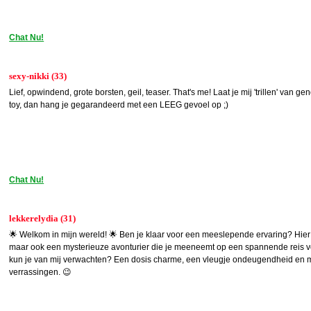
Chat Nu!
sexy-nikki (33)
Lief, opwindend, grote borsten, geil, teaser. That's me! Laat je mij 'trillen' van 
toy, dan hang je gegarandeerd met een LEEG gevoel op ;)
Chat Nu!
lekkerelydia (31)
🌟 Welkom in mijn wereld! 🌟 Ben je klaar voor een meeslepende ervaring? Hier vin
maar ook een mysterieuze avonturier die je meeneemt op een spannende reis vol
kun je van mij verwachten? Een dosis charme, een vleugje ondeugendheid en 
verrassingen. 😉