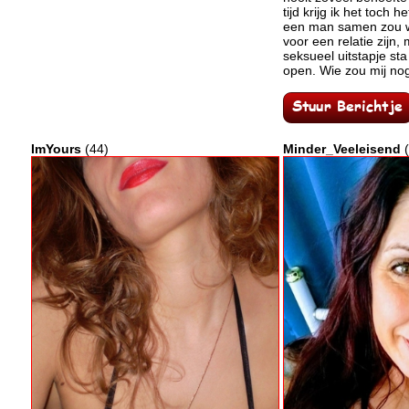
tijd krijg ik het toch h
een man samen zou wi
voor een relatie zijn,
seksueel uitstapje sta
open. Wie zou mij nog
ImYours
(44)
Minder_Veeleisend
(