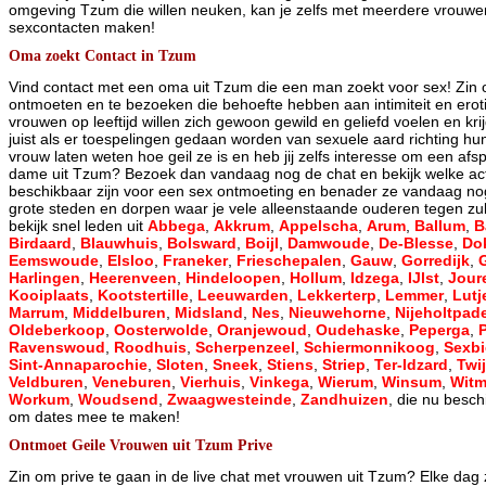
omgeving Tzum die willen neuken, kan je zelfs met meerdere vrouwen 
sexcontacten maken!
Oma zoekt Contact in Tzum
Vind contact met een oma uit Tzum die een man zoekt voor sex! Zin
ontmoeten en te bezoeken die behoefte hebben aan intimiteit en eroti
vrouwen op leeftijd willen zich gewoon gewild en geliefd voelen en kr
juist als er toespelingen gedaan worden van sexuele aard richting hun
vrouw laten weten hoe geil ze is en heb jij zelfs interesse om een af
dame uit Tzum? Bezoek dan vandaag nog de chat en bekijk welke act
beschikbaar zijn voor een sex ontmoeting en benader ze vandaag nog!
grote steden en dorpen waar je vele alleenstaande ouderen tegen zul
bekijk snel leden uit
Abbega
,
Akkrum
,
Appelscha
,
Arum
,
Ballum
,
B
Birdaard
,
Blauwhuis
,
Bolsward
,
Boijl
,
Damwoude
,
De-Blesse
,
Do
Eemswoude
,
Elsloo
,
Franeker
,
Frieschepalen
,
Gauw
,
Gorredijk
,
Harlingen
,
Heerenveen
,
Hindeloopen
,
Hollum
,
Idzega
,
IJlst
,
Jour
Kooiplaats
,
Kootstertille
,
Leeuwarden
,
Lekkerterp
,
Lemmer
,
Lutj
Marrum
,
Middelburen
,
Midsland
,
Nes
,
Nieuwehorne
,
Nijeholtpad
Oldeberkoop
,
Oosterwolde
,
Oranjewoud
,
Oudehaske
,
Peperga
,
Ravenswoud
,
Roodhuis
,
Scherpenzeel
,
Schiermonnikoog
,
Sexb
Sint-Annaparochie
,
Sloten
,
Sneek
,
Stiens
,
Striep
,
Ter-Idzard
,
Twij
Veldburen
,
Veneburen
,
Vierhuis
,
Vinkega
,
Wierum
,
Winsum
,
Wit
Workum
,
Woudsend
,
Zwaagwesteinde
,
Zandhuizen
, die nu besch
om dates mee te maken!
Ontmoet Geile Vrouwen uit Tzum Prive
Zin om prive te gaan in de live chat met vrouwen uit Tzum? Elke dag 