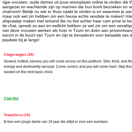
rijpe vrouwen, oude dames uit jouw woonplaats online te vinden die
aangezet en wachtende zijn op mannen die hun komt bezoeken en ve
chatroom! Bekijk nu wie er thuis naakt te vinden is en waarmee je 
maar ook wel zin hebben om een heuse echte sexdate te maken! Int
afspraakje maken met iemand die nu live achter haar cam prive te bez
de chat, spreek ze aan en wellicht hebben ze wel zin om een sexaf
van deze vrouwen werken als hoer in Tzum en doen aan priveontvangst,
escort in de buurt van Tzum en zijn te benaderen voor betaalde sex
paydate bij je langs!
Gingertopper (26)
Sexiest, hottest, eboney you will come across on this platform. Slim, thick, and fl
energy and dominantly sensual. Come correct, and you will come hard. Skip this
wasted on the next basic chick.
Chat Nu!
Yennyloves (18)
Ik ben een jonge dame van 18 jaar die altijd in voor een avontuur