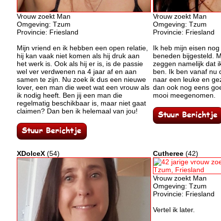
Vrouw zoekt Man
Vrouw zoekt Man
Omgeving: Tzum
Omgeving: Tzum
Provincie: Friesland
Provincie: Friesland
Mijn vriend en ik hebben een open relatie,
Ik heb mijn eisen no
hij kan vaak niet komen als hij druk aan
beneden bijgesteld. M
het werk is. Ook als hij er is, is de passie
zeggen namelijk dat 
wel ver verdwenen na 4 jaar af en aan
ben. Ik ben vanaf nu
samen te zijn. Nu zoek ik dus een nieuwe
naar een leuke en geze
lover, een man die weet wat een vrouw als
dan ook nog eens goed
ik nodig heeft. Ben jij een man die
mooi meegenomen.
regelmatig beschikbaar is, maar niet gaat
claimen? Dan ben ik helemaal van jou!
XDolceX
(54)
Cutheree
(42)
Vrouw zoekt Man
Omgeving: Tzum
Provincie: Friesland
Vertel ik later.