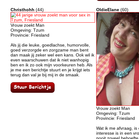
Christhohh
(44)
OldieElane
(60)
Vrouw zoekt Man
Omgeving: Tzum
Provincie: Friesland
Als jij die leuke, goedlachse, humorvolle,
goed verzorgde en zorgzame man bent
dan maak jij zeker wel een kans. Ook wil ik
even waarschuwen dat ik niet wanhopig
ben en ik zo ook mijn voorkeuren heb. Als
je me een berichtje stuurt en je krijgt iets
terug dan val je bij mij in de smaak.
Vrouw zoekt Man
Omgeving: Tzum
Provincie: Friesland
Wat ik me afvraag, is 
interesse is in een vro
nooit zoveel behoefte