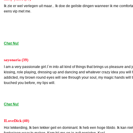
Ik zie er wel verlegen uit maar... Ik doe de geilste dingen wanneer ik me comfor
eens vip met me.
Chat Nu!
sayonaria (39)
I am a very passionate girl.I`m into all kind of things that brings us pleasure and 
kissing, role playing, dressing up and dancing and whatever crazy idea you will h
addicted, my brown round eyes will see through your soul, my magic hands will
touched you before, my lips will.
Chat Nu!
ILoveDick (40)
Hoi lekkerding, Ik ben lekker geil en dominant. Ik heb een hoge libido. Ik kan ni
fantasieen waar te maken. Kom bij me en je zult genieten. Kus!