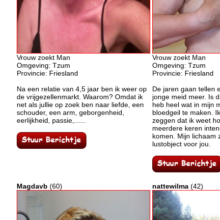
Vrouw zoekt Man
Vrouw zoekt Man
Omgeving: Tzum
Omgeving: Tzum
Provincie: Friesland
Provincie: Friesland
Na een relatie van 4,5 jaar ben ik weer op
De jaren gaan tellen 
de vrijgezellenmarkt. Waarom? Omdat ik
jonge meid meer. Is d
net als jullie op zoek ben naar liefde, een
heb heel wat in mijn
schouder, een arm, geborgenheid,
bloedgeil te maken. Ik
eerlijkheid, passie,......
zeggen dat ik weet ho
meerdere keren intens
komen. Mijn lichaam z
lustobject voor jou.
Magdavb
(60)
nattewilma
(42)