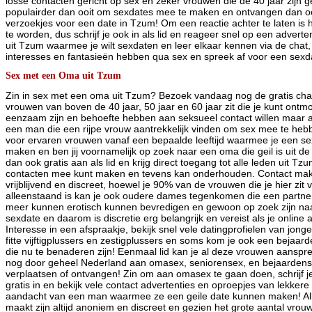
losse contacten gericht op sex en zeker vrouwen die de 40 jaar zijn g
populairder dan ooit om sexdates mee te maken en ontvangen dan oo
verzoekjes voor een date in Tzum! Om een reactie achter te laten is h
te worden, dus schrijf je ook in als lid en reageer snel op een advert
uit Tzum waarmee je wilt sexdaten en leer elkaar kennen via de chat, 
interesses en fantasieën hebben qua sex en spreek af voor een sexd
Sex met een Oma uit Tzum
Zin in sex met een oma uit Tzum? Bezoek vandaag nog de gratis chat
vrouwen van boven de 40 jaar, 50 jaar en 60 jaar zit die je kunt ont
eenzaam zijn en behoefte hebben aan seksueel contact willen maar a
een man die een rijpe vrouw aantrekkelijk vinden om sex mee te hebb
voor ervaren vrouwen vanaf een bepaalde leeftijd waarmee je een s
maken en ben jij voornamelijk op zoek naar een oma die geil is uit d
dan ook gratis aan als lid en krijg direct toegang tot alle leden uit T
contacten mee kunt maken en tevens kan onderhouden. Contact maken
vrijblijvend en discreet, hoewel je 90% van de vrouwen die je hier zit v
alleenstaand is kan je ook oudere dames tegenkomen die een partne
meer kunnen erotisch kunnen bevredigen en gewoon op zoek zijn na
sexdate en daarom is discretie erg belangrijk en vereist als je online
Interesse in een afspraakje, bekijk snel vele datingprofielen van jong
fitte vijftigplussers en zestigplussers en soms kom je ook een bejaar
die nu te benaderen zijn! Eenmaal lid kan je al deze vrouwen aanspre
nog door geheel Nederland aan omasex, seniorensex, en bejaardensex
verplaatsen of ontvangen! Zin om aan omasex te gaan doen, schrijf j
gratis in en bekijk vele contact advertenties en oproepjes van lekke
aandacht van een man waarmee ze een geile date kunnen maken! All
maakt zijn altijd anoniem en discreet en gezien het grote aantal vrouw