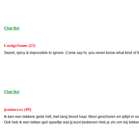
Chat Nu!
LustigeSanne (25)
Sweet, spicy & impossible to ignore. Come say hi, you never know what kind of fu
Chat Nu!
jeaninexxx (49)
Ik ben een lekkere geile milf, met lang blond haar. Mooi geschoren en altijd in v
Ook heb ik een lekker geil speeltje wat jij kunt bedienen Heb je zin om mij lekke