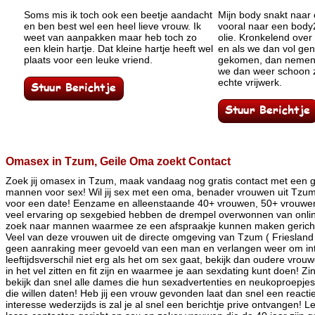
Soms mis ik toch ook een beetje aandacht
Mijn body snakt naa
en ben best wel een heel lieve vrouw. Ik
vooral naar een bod
weet van aanpakken maar heb toch zo
olie. Kronkelend over
een klein hartje. Dat kleine hartje heeft wel
en als we dan vol geno
plaats voor een leuke vriend.
gekomen, dan nemen 
we dan weer schoon z
echte vrijwerk.
Omasex in Tzum, Geile Oma zoekt Contact
Zoek jij omasex in Tzum, maak vandaag nog gratis contact met een 
mannen voor sex! Wil jij sex met een oma, benader vrouwen uit Tzum 
voor een date! Eenzame en alleenstaande 40+ vrouwen, 50+ vrouwe
veel ervaring op sexgebied hebben de drempel overwonnen van online
zoek naar mannen waarmee ze een afspraakje kunnen maken gericht
Veel van deze vrouwen uit de directe omgeving van Tzum ( Friesland )
geen aanraking meer gevoeld van een man en verlangen weer om intiem
leeftijdsverschil niet erg als het om sex gaat, bekijk dan oudere vrou
in het vel zitten en fit zijn en waarmee je aan sexdating kunt doen! 
bekijk dan snel alle dames die hun sexadvertenties en neukoproepjes
die willen daten! Heb jij een vrouw gevonden laat dan snel een reacti
interesse wederzijds is zal je al snel een berichtje prive ontvangen! 