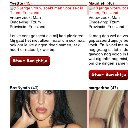
Yvettte
(45)
MaudjeF
(48)
Vrouw zoekt Man
Vrouw zoekt Man
Omgeving: Tzum
Omgeving: Tzum
Provincie: Friesland
Provincie: Friesland
Leuke vent gezocht die mij kan plezieren.
Ik mag dan wel de vee
Mij gaat het niet alleen maar om sex maar
gepasseerd zijn, je be
ook om leuke dingen doen samen, sex
voelt. En ik voel me n
hoort er natuurlijk wel bij.
nog graag uit tot in de
gewoon nog volop in h
wat eigenlijk nog mis
om die dingen samen
BosNymfo
(43)
margaritha
(47)