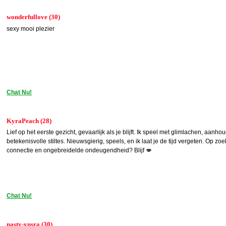
wonderfullove (30)
sexy mooi plezier
Chat Nu!
KyraPeach (28)
Lief op het eerste gezicht, gevaarlijk als je blijft. Ik speel met glimlachen, aanh
betekenisvolle stiltes. Nieuwsgierig, speels, en ik laat je de tijd vergeten. Op zo
connectie en ongebreidelde ondeugendheid? Blijf 💋
Chat Nu!
nasty-yusra (30)