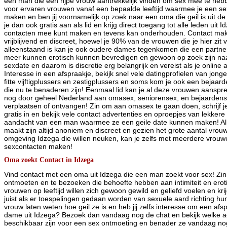
een man die een rijpe vrouw aantrekkelijk vinden om sex mee te hebb
voor ervaren vrouwen vanaf een bepaalde leeftijd waarmee je een s
maken en ben jij voornamelijk op zoek naar een oma die geil is uit d
je dan ook gratis aan als lid en krijg direct toegang tot alle leden uit
contacten mee kunt maken en tevens kan onderhouden. Contact maken
vrijblijvend en discreet, hoewel je 90% van de vrouwen die je hier zit v
alleenstaand is kan je ook oudere dames tegenkomen die een partne
meer kunnen erotisch kunnen bevredigen en gewoon op zoek zijn na
sexdate en daarom is discretie erg belangrijk en vereist als je online
Interesse in een afspraakje, bekijk snel vele datingprofielen van jong
fitte vijftigplussers en zestigplussers en soms kom je ook een bejaar
die nu te benaderen zijn! Eenmaal lid kan je al deze vrouwen aanspre
nog door geheel Nederland aan omasex, seniorensex, en bejaardensex
verplaatsen of ontvangen! Zin om aan omasex te gaan doen, schrijf j
gratis in en bekijk vele contact advertenties en oproepjes van lekke
aandacht van een man waarmee ze een geile date kunnen maken! All
maakt zijn altijd anoniem en discreet en gezien het grote aantal vrouw
omgeving Idzega die willen neuken, kan je zelfs met meerdere vrouwe
sexcontacten maken!
Oma zoekt Contact in Idzega
Vind contact met een oma uit Idzega die een man zoekt voor sex! Zi
ontmoeten en te bezoeken die behoefte hebben aan intimiteit en eroti
vrouwen op leeftijd willen zich gewoon gewild en geliefd voelen en kr
juist als er toespelingen gedaan worden van sexuele aard richting hun
vrouw laten weten hoe geil ze is en heb jij zelfs interesse om een af
dame uit Idzega? Bezoek dan vandaag nog de chat en bekijk welke a
beschikbaar zijn voor een sex ontmoeting en benader ze vandaag nog!