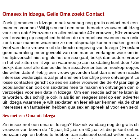
Omasex in Idzega, Geile Oma zoekt Contact
Zoek jij omasex in Idzega, maak vandaag nog gratis contact met een
mannen voor sex! Wil jij sex met een oma, benader vrouwen uit Idzeg
voor een date! Eenzame en alleenstaande 40+ vrouwen, 50+ vrouwe
veel ervaring op sexgebied hebben de drempel overwonnen van online
zoek naar mannen waarmee ze een afspraakje kunnen maken gericht
Veel van deze vrouwen uit de directe omgeving van Idzega ( Friesland 
geen aanraking meer gevoeld van een man en verlangen weer om intiem
leeftijdsverschil niet erg als het om sex gaat, bekijk dan oudere vrou
in het vel zitten en fit zijn en waarmee je aan sexdating kunt doen! 
bekijk dan snel alle dames die hun sexadvertenties en neukoproepjes
die willen daten! Heb jij een vrouw gevonden laat dan snel een reacti
interesse wederzijds is zal je al snel een berichtje prive ontvangen! 
losse contacten gericht op sex en zeker vrouwen die de 40 jaar zijn g
populairder dan ooit om sexdates mee te maken en ontvangen dan oo
verzoekjes voor een date in Idzega! Om een reactie achter te laten is 
te worden, dus schrijf je ook in als lid en reageer snel op een advert
uit Idzega waarmee je wilt sexdaten en leer elkaar kennen via de chat,
interesses en fantasieën hebben qua sex en spreek af voor een sexd
Sex met een Oma uit Idzega
Zin in sex met een oma uit Idzega? Bezoek vandaag nog de gratis cha
vrouwen van boven de 40 jaar, 50 jaar en 60 jaar zit die je kunt ont
eenzaam zijn en behoefte hebben aan seksueel contact willen maar a