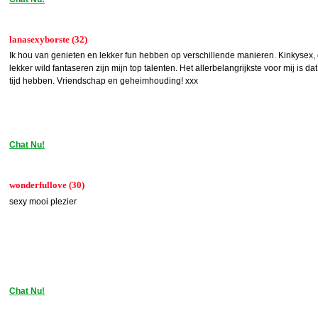
lanasexyborste (32)
Ik hou van genieten en lekker fun hebben op verschillende manieren. Kinkysex, 
lekker wild fantaseren zijn mijn top talenten. Het allerbelangrijkste voor mij is d
tijd hebben. Vriendschap en geheimhouding! xxx
Chat Nu!
wonderfullove (30)
sexy mooi plezier
Chat Nu!