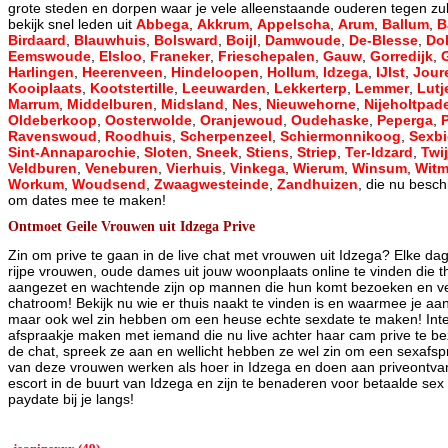
grote steden en dorpen waar je vele alleenstaande ouderen tegen zul
bekijk snel leden uit
Abbega
,
Akkrum
,
Appelscha
,
Arum
,
Ballum
,
B
Birdaard
,
Blauwhuis
,
Bolsward
,
Boijl
,
Damwoude
,
De-Blesse
,
Do
Eemswoude
,
Elsloo
,
Franeker
,
Frieschepalen
,
Gauw
,
Gorredijk
,
Harlingen
,
Heerenveen
,
Hindeloopen
,
Hollum
,
Idzega
,
IJlst
,
Jour
Kooiplaats
,
Kootstertille
,
Leeuwarden
,
Lekkerterp
,
Lemmer
,
Lutj
Marrum
,
Middelburen
,
Midsland
,
Nes
,
Nieuwehorne
,
Nijeholtpad
Oldeberkoop
,
Oosterwolde
,
Oranjewoud
,
Oudehaske
,
Peperga
,
Ravenswoud
,
Roodhuis
,
Scherpenzeel
,
Schiermonnikoog
,
Sexb
Sint-Annaparochie
,
Sloten
,
Sneek
,
Stiens
,
Striep
,
Ter-Idzard
,
Twij
Veldburen
,
Veneburen
,
Vierhuis
,
Vinkega
,
Wierum
,
Winsum
,
Wit
Workum
,
Woudsend
,
Zwaagwesteinde
,
Zandhuizen
, die nu besch
om dates mee te maken!
Ontmoet Geile Vrouwen uit Idzega Prive
Zin om prive te gaan in de live chat met vrouwen uit Idzega? Elke dag
rijpe vrouwen, oude dames uit jouw woonplaats online te vinden die
aangezet en wachtende zijn op mannen die hun komt bezoeken en ve
chatroom! Bekijk nu wie er thuis naakt te vinden is en waarmee je 
maar ook wel zin hebben om een heuse echte sexdate te maken! Int
afspraakje maken met iemand die nu live achter haar cam prive te bez
de chat, spreek ze aan en wellicht hebben ze wel zin om een sexaf
van deze vrouwen werken als hoer in Idzega en doen aan priveontvangs
escort in de buurt van Idzega en zijn te benaderen voor betaalde se
paydate bij je langs!