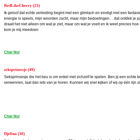
RedLikeCherry (23)
Ik geloof dat echte verleiding begint met een glimlach en eindigt met een fantasie
energie is speels, mijn woorden zacht, maar mijn bedoelingen… dat ontdek je pas a
draait het niet alleen om wat je ziet, maar om wat je voelt en ik weet precies hoe 
kom je mij meedoen
Chat Nu!
seksprinsesje (49)
Seksprinsesje die het beu is om enkel met zichzelf te spelen. Ben jij een echte k
verwennen, laat dan iets van je horen. Kunnen wij snel kijken of wij op één lijn z
Chat Nu!
Djelina (30)