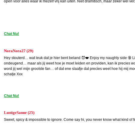
open voor alles waar ik mezelf vrij kan uiten. Niet dramitisch, maar zeker wel ver
Chat Nu!
NoraNora27 (29)
Hey stouterd… wat leuk dat je hier bent beland 😈❤️ Enjoy my naughty side 🔞 Lie
ondeugend… maar als jij weet hoe je moet leiden en providen, kan ik precies wor
word jij wel mijn grootste fan… of dat ene slaafje dat precies weet hoe hij mij mo
schatje Xxx
Chat Nu!
LustigeSanne (25)
Sweet, spicy & impossible to ignore. Come say hi, you never know what kind of fu