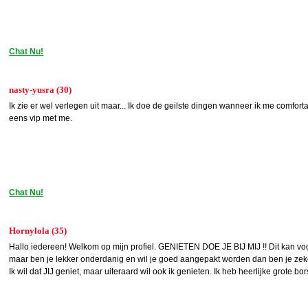
Chat Nu!
nasty-yusra (30)
Ik zie er wel verlegen uit maar... Ik doe de geilste dingen wanneer ik me comfor
eens vip met me.
Chat Nu!
Hornylola (35)
Hallo iedereen! Welkom op mijn profiel. GENIETEN DOE JE BIJ MIJ !! Dit kan voo
maar ben je lekker onderdanig en wil je goed aangepakt worden dan ben je zeker 
Ik wil dat JIJ geniet, maar uiteraard wil ook ik genieten. Ik heb heerlijke grote bor