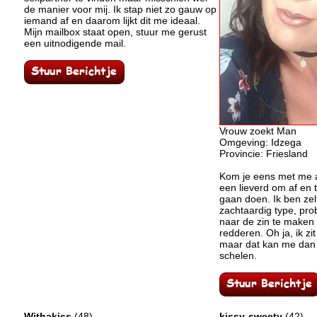
de manier voor mij. Ik stap niet zo gauw op
iemand af en daarom lijkt dit me ideaal.
Mijn mailbox staat open, stuur me gerust
een uitnodigende mail.
Vrouw zoekt Man
Omgeving: Idzega
Provincie: Friesland
Kom je eens met me a
een lieverd om af en 
gaan doen. Ik ben zel
zachtaardig type, pro
naar de zin te maken 
redderen. Oh ja, ik zit
maar dat kan me dan
schelen.
Withakiss
(48)
kissy-sweety
(42)