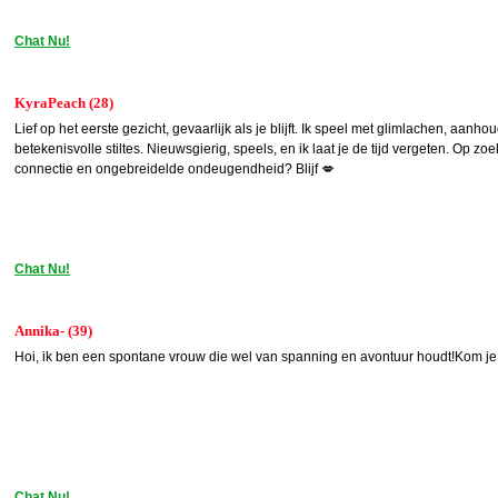
Chat Nu!
KyraPeach (28)
Lief op het eerste gezicht, gevaarlijk als je blijft. Ik speel met glimlachen, aanh
betekenisvolle stiltes. Nieuwsgierig, speels, en ik laat je de tijd vergeten. Op zo
connectie en ongebreidelde ondeugendheid? Blijf 💋
Chat Nu!
Annika- (39)
Hoi, ik ben een spontane vrouw die wel van spanning en avontuur houdt!Kom 
Chat Nu!