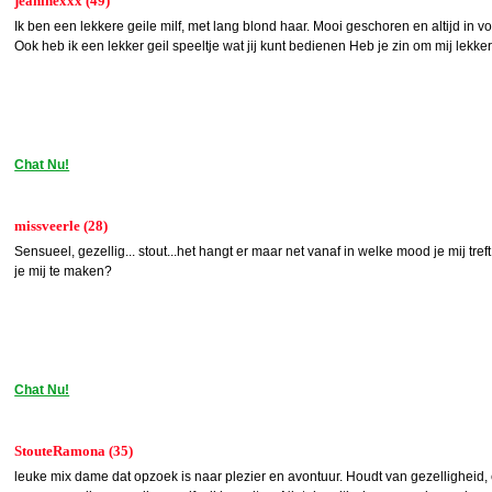
jeaninexxx (49)
Ik ben een lekkere geile milf, met lang blond haar. Mooi geschoren en altijd in v
Ook heb ik een lekker geil speeltje wat jij kunt bedienen Heb je zin om mij lekke
Chat Nu!
missveerle (28)
Sensueel, gezellig... stout...het hangt er maar net vanaf in welke mood je mij tre
je mij te maken?
Chat Nu!
StouteRamona (35)
leuke mix dame dat opzoek is naar plezier en avontuur. Houdt van gezelligheid, 