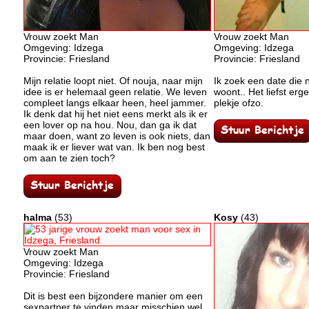
Vrouw zoekt Man
Vrouw zoekt Man
Omgeving: Idzega
Omgeving: Idzega
Provincie: Friesland
Provincie: Friesland
Mijn relatie loopt niet. Of nouja, naar mijn
Ik zoek een date die ni
idee is er helemaal geen relatie. We leven
woont.. Het liefst erg
compleet langs elkaar heen, heel jammer.
plekje ofzo.
Ik denk dat hij het niet eens merkt als ik er
een lover op na hou. Nou, dan ga ik dat
maar doen, want zo leven is ook niets, dan
maak ik er liever wat van. Ik ben nog best
om aan te zien toch?
halma
(53)
Kosy
(43)
Vrouw zoekt Man
Omgeving: Idzega
Provincie: Friesland
Dit is best een bijzondere manier om een
sexpartner te vinden maar misschien wel