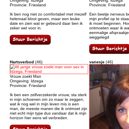
Omgeving: Idzega
Omgeving: Idzega
Provincie: Friesland
Provincie: Friesland
Ik ben nog niet zo comfortabel met mezelf
Een beetje nerveus b
helemaal bloot geven, maar een leuke
mijn profiel op te sta
date en zien wat er gebeurd daar ben ik
ik moet beginnen. Ho
zeker wel voor in.
ontmoeten waar ik w
eenmalige afspraakjes 
weggelegd
Hartsverbod
(46)
vanesje
(46)
Vrouw zoekt Man
Omgeving: Idzega
Provincie: Friesland
Ik ben een zelfverzekerde vrouw, sta sterk
in mijn schoenen om zo maar te zeggen,
wat ik nog wel in mijn leven mis is een
man, de meeste manen die ik ontmoet zijn
niet echt mijn type dus vandaar dat ik mijn
horizon hier eens wil verbreden.