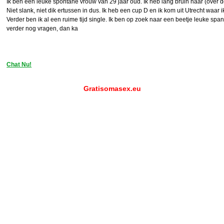
Ik ben een leuke spontane vrouw van 29 jaar oud. Ik heb lang bruin haar (over 
Niet slank, niet dik ertussen in dus. Ik heb een cup D en ik kom uit Utrecht waar 
Verder ben ik al een ruime tijd single. Ik ben op zoek naar een beetje leuke spa
verder nog vragen, dan ka
Chat Nu!
Gratisomasex.eu